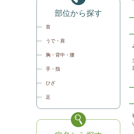
部位から探す
首
うで・肩
胸・背中・腰
手・指
ひざ
足