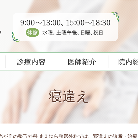
寝違え
光が丘の整形外科 まえはら整形外科では、寝違えの診断・治