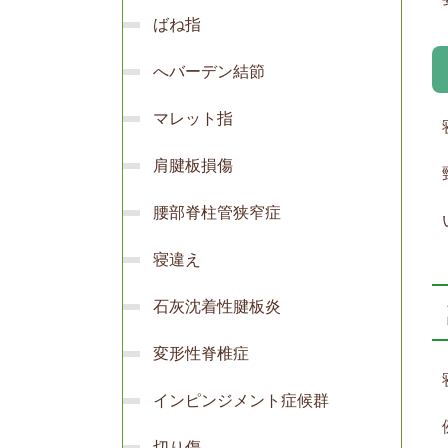
ばね指
へバーデン結節
マレット指
肩腱板損傷
腰部脊柱管狭窄症
寝違え
石灰沈着性腱板炎
変形性脊椎症
インピンジメント症候群
切り傷