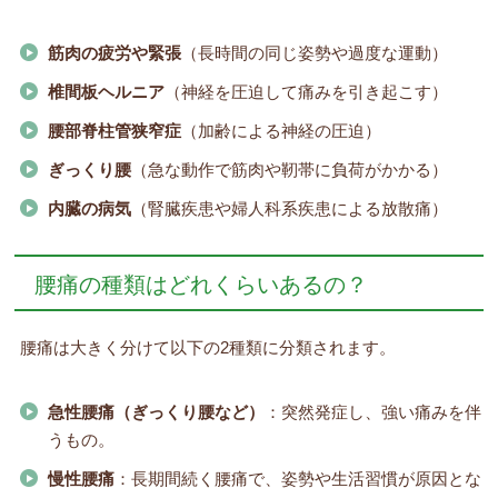
筋肉の疲労や緊張
（長時間の同じ姿勢や過度な運動）
椎間板ヘルニア
（神経を圧迫して痛みを引き起こす）
腰部脊柱管狭窄症
（加齢による神経の圧迫）
ぎっくり腰
（急な動作で筋肉や靭帯に負荷がかかる）
内臓の病気
（腎臓疾患や婦人科系疾患による放散痛）
腰痛の種類はどれくらいあるの？
腰痛は大きく分けて以下の2種類に分類されます。
急性腰痛（ぎっくり腰など）
：突然発症し、強い痛みを伴
うもの。
慢性腰痛
：長期間続く腰痛で、姿勢や生活習慣が原因とな